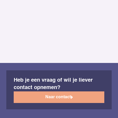
Heb je een andere vraag?
info@molsnotariaat.nl
0475-227011
Heb je een vraag of wil je liever
contact opnemen?
Naar contact